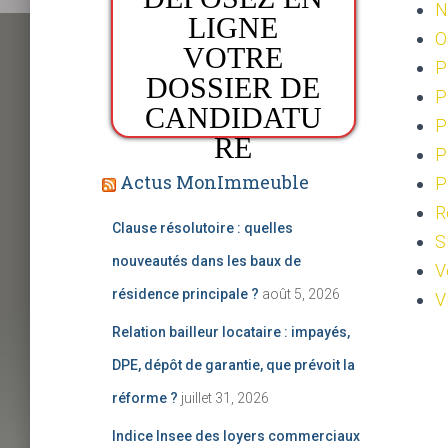
N
LIGNE
O
:
VOTRE
P
DOSSIER DE
P
CANDIDATU
P
RE
P
Actus MonImmeuble
P
R
​Clause résolutoire : quelles
S
nouveautés dans les baux de
V
résidence principale ?
août 5, 2026
V
Relation bailleur locataire : impayés,
DPE, dépôt de garantie, que prévoit la
réforme ?
juillet 31, 2026
Indice Insee des loyers commerciaux