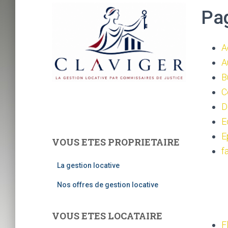
Pa
A
A
B
C
D
E
E
VOUS ETES PROPRIETAIRE
f
La gestion locative
Nos offres de gestion locative
VOUS ETES LOCATAIRE
F