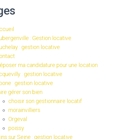
ges
ccueil
ubergenville : Gestion locative
uchelay : gestion locative
ontact
époser ma candidature pour une location
cquevilly : gestion locative
pone : gestion locative
aire gérer son bien
choisir son gestionnaire locatif
morainvilliers
Orgeval
poissy
lins sur Seine : gestion locative